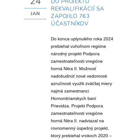
24
DO PROJEKTU
REKVALIFIKÁCIÍ SA
JAN
ZAPOJILO 763
ÚČASTNÍKOV
Do konca uplynulého roka 2024
prebiehal vuhoľnom regióne
národný projekt Podpora
zamestnateľnosti vregióne
horná Nitra II. Možnosť
nadobudnúť nové vedomosti
azručnosti využili zväčšej miery
najmä zamestnanci
Hornonitrianskych baní
Prievidza. Projekt Podpora
zamestnateľnosti vregióne
horná Nitra II. nadviazal na
rovnomenný úspešný projekt,
ktorý prebiehal vrokoch 2020 –