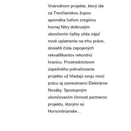
Vnárodnom projekte, ktorý ide
za Trenčianskou župou
apomáha ľuďom zregiónu
hornej Nitry dotknutým
ukončením ťažby uhlia nájsť
nové uplatnenie na trhu práce,
dosiahli čísla zapojených
rekvalifikantov rekordnú
hranicu. Prostredníctvom
úspešného pokračovania
projektu už hľadajú svoju novú
prácu aj zamestnanci Elektrárne
Nováky. Spostupným
ukončovaním činnosti partnerov
projektu, ktorými sú
Hornonitrianske...