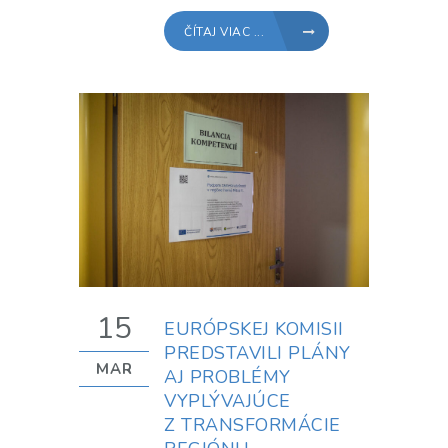
ČÍTAJ VIAC ...
15
EURÓPSKEJ KOMISII
PREDSTAVILI PLÁNY
MAR
AJ PROBLÉMY
VYPLÝVAJÚCE
Z TRANSFORMÁCIE