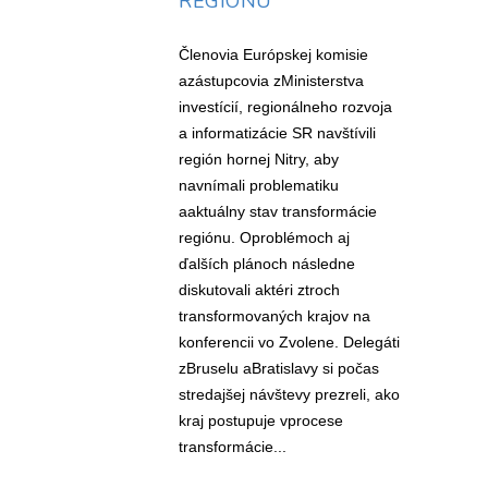
REGIÓNU
Členovia Európskej komisie
azástupcovia zMinisterstva
investícií, regionálneho rozvoja
a informatizácie SR navštívili
región hornej Nitry, aby
navnímali problematiku
aaktuálny stav transformácie
regiónu. Oproblémoch aj
ďalších plánoch následne
diskutovali aktéri ztroch
transformovaných krajov na
konferencii vo Zvolene. Delegáti
zBruselu aBratislavy si počas
stredajšej návštevy prezreli, ako
kraj postupuje vprocese
transformácie...