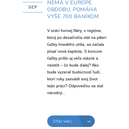
NEMÁ V EURÓPE
SEP
OBDOBU, POMÁHA
VYŠE 700 BANÍKOM
V srdci hornej Nitry, v regióne,
ktorý po desaťročia stál na pilieri
ťažby hnedého uhlia, sa začala
písať nová kapitola. S koncom
ťažby prišlo aj veľa otázok a
neistôt – čo bude ďalej? Ako
bude vyzerať budúcnosť ľudí,
ktorí roky zasvätili svoj život
tejto práci? Odpoveďou sa stal
národný...
ČÍTAJ VIAC ...