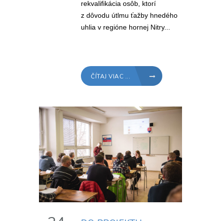
rekvalifikácia osôb, ktorí
z dôvodu útlmu ťažby hnedého
uhlia v regióne hornej Nitry...
ČÍTAJ VIAC ...