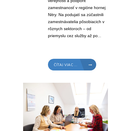
verejnosti a podporiť
zamestnanosť v regióne hornej
Nitry. Na podujatí sa zúčastnili
zamestnávatelia pôsobiacich v
rôznych sektoroch – od
priemyslu cez služby až po...
ČÍTAJ VIAC ...