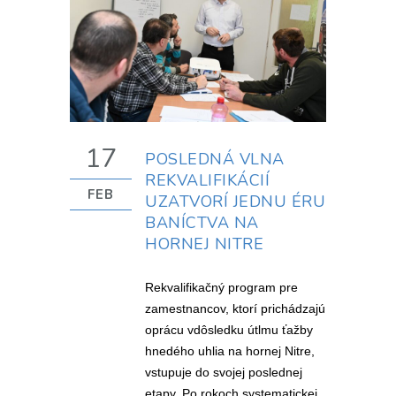
17
POSLEDNÁ VLNA
REKVALIFIKÁCIÍ
FEB
UZATVORÍ JEDNU ÉRU
BANÍCTVA NA
HORNEJ NITRE
Rekvalifikačný program pre
zamestnancov, ktorí prichádzajú
oprácu vdôsledku útlmu ťažby
hnedého uhlia na hornej Nitre,
vstupuje do svojej poslednej
etapy. Po rokoch systematickej